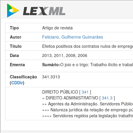
Tipo
Artigo de revista
Autor
Feliciano, Guilherme Guimarães
Título
Efeitos positivos dos contratos nulos de empreg
Data
2013, 2011, 2008, 2006
Ementa
Sumário:
O joio e o trigo: Trabalho ilícito e traba
Classificação
341.3313
(
CDDir
)
DIREITO PÚBLICO [
341
]
» DIREITO ADMINISTRATIVO [
341.3
]
»» Agentes da Administração. Servidores Públic
»»» Natureza jurídica da relação de emprego pú
»»»» Servidores regidos pela legislação trabalhi