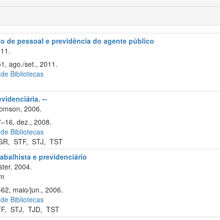
ão de pessoal e previdência do agente público
11.
1, ago./set., 2011.
 de Bibliotecas
videnciária. --
omson, 2006.
7–16, dez., 2008.
 de Bibliotecas
GR
,
STF
,
STJ
,
TST
rabalhista e previdenciário
ter, 2004.
cm
–62, maio/jun., 2006.
 de Bibliotecas
TF
,
STJ
,
TJD
,
TST