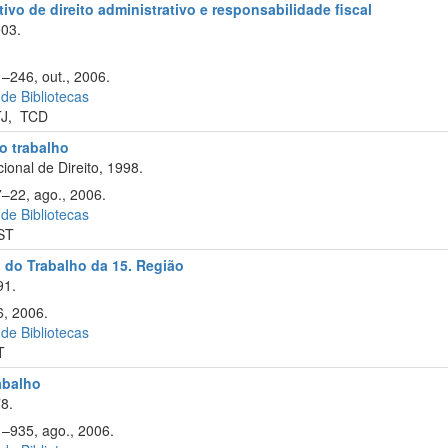
ivo de direito administrativo e responsabilidade fiscal
003.
1–246, out., 2006.
 de Bibliotecas
J
,
TCD
do trabalho
onal de Direito, 1998.
7–22, ago., 2006.
 de Bibliotecas
ST
l do Trabalho da 15. Região
91.
6, 2006.
 de Bibliotecas
T
rabalho
8.
1–935, ago., 2006.