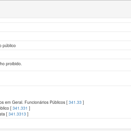
o público
lho proibido.
os em Geral. Funcionários Públicos [
341.33
]
blico [
341.331
]
sta [
341.3313
]