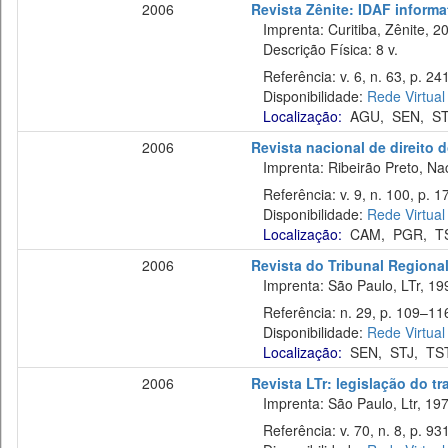
2006
Revista Zênite: IDAF informat
Imprenta: Curitiba, Zênite, 2
Descrição Física: 8 v.
Referência: v. 6, n. 63, p. 24
Disponibilidade:
Rede Virtual
Localização:
AGU
,
SEN
,
ST
2006
Revista nacional de direito 
Imprenta: Ribeirão Preto, Naci
Referência: v. 9, n. 100, p. 1
Disponibilidade:
Rede Virtual
Localização:
CAM
,
PGR
,
T
2006
Revista do Tribunal Regiona
Imprenta: São Paulo, LTr, 19
Referência: n. 29, p. 109–11
Disponibilidade:
Rede Virtual
Localização:
SEN
,
STJ
,
TS
2006
Revista LTr: legislação do t
Imprenta: São Paulo, Ltr, 197
Referência: v. 70, n. 8, p. 93