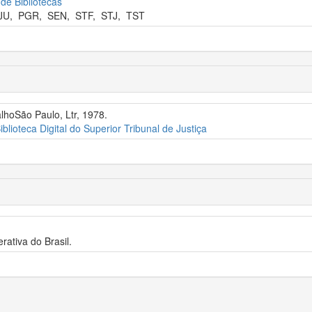
 de Bibliotecas
JU
,
PGR
,
SEN
,
STF
,
STJ
,
TST
alhoSão Paulo, Ltr, 1978.
iblioteca Digital do Superior Tribunal de Justiça
rativa do Brasil.