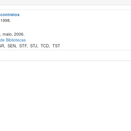
e contratos
 1998.
7, maio, 2006.
 de Bibliotecas
GR
,
SEN
,
STF
,
STJ
,
TCD
,
TST