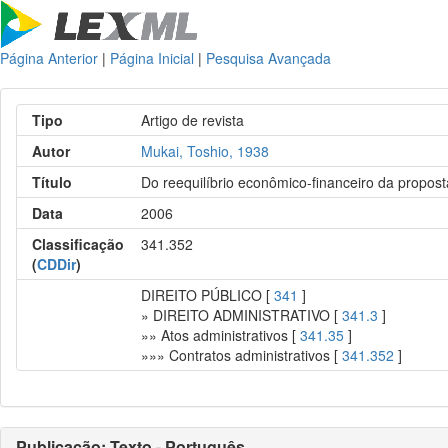
Página Anterior
|
Página Inicial
|
Pesquisa Avançada
Tipo
Artigo de revista
Autor
Mukai, Toshio, 1938
Título
Do reequilíbrio econômico-financeiro da propost
Data
2006
Classificação
341.352
(
CDDir
)
DIREITO PÚBLICO [
341
]
» DIREITO ADMINISTRATIVO [
341.3
]
»» Atos administrativos [
341.35
]
»»» Contratos administrativos [
341.352
]
Publicação: Texto - Português