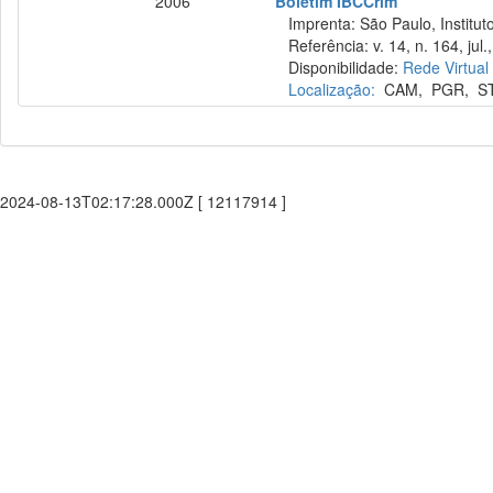
2006
Boletim IBCCrim
Imprenta: São Paulo, Instituto
Referência: v. 14, n. 164, jul.
Disponibilidade:
Rede Virtual
Localização:
CAM
,
PGR
,
S
2024-08-13T02:17:28.000Z [ 12117914 ]