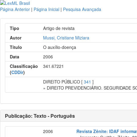
Página Anterior
|
Página Inicial
|
Pesquisa Avançada
Tipo
Artigo de revista
Autor
Mussi, Cristiane Miziara
Título
O auxílio-doença
Data
2006
Classificação
341.67221
(
CDDir
)
DIREITO PÚBLICO [
341
]
» DIREITO PREVIDENCIÁRIO. SEGURIDADE S
Publicação: Texto - Português
2006
Revista Zênite: IDAF informat