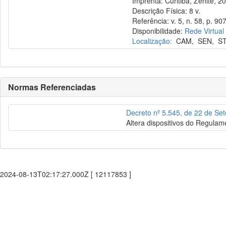
Imprenta: Curitiba, Zênite, 2
Descrição Física: 8 v.
Referência: v. 5, n. 58, p. 90
Disponibilidade:
Rede Virtual
Localização:
CAM
,
SEN
,
S
Normas Referenciadas
Decreto nº 5.545, de 22 de Se
Altera dispositivos do Regulam
2024-08-13T02:17:27.000Z [ 12117853 ]