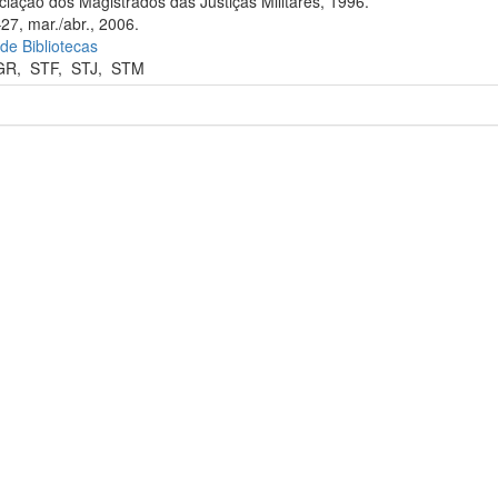
iação dos Magistrados das Justiças Militares, 1996.
27, mar./abr., 2006.
 de Bibliotecas
GR
,
STF
,
STJ
,
STM