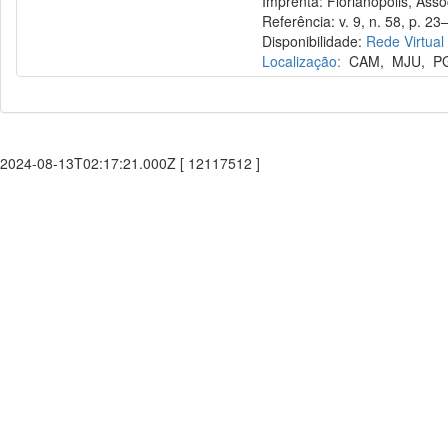
Imprenta: Florianópolis, Assoc
Referência: v. 9, n. 58, p. 23–
Disponibilidade:
Rede Virtual
Localização:
CAM
,
MJU
,
P
2024-08-13T02:17:21.000Z [ 12117512 ]