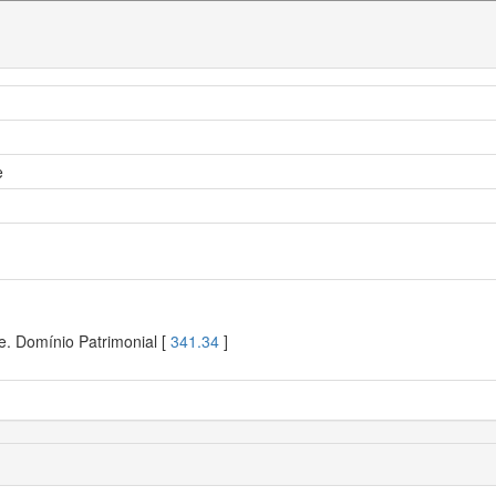
e
e. Domínio Patrimonial [
341.34
]