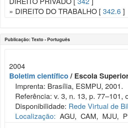
DIREITO PRIVADO [
342
]
» DIREITO DO TRABALHO [
342.6
]
Publicação: Texto - Português
2004
Boletim científico
/ Escola Superior
Imprenta: Brasília, ESMPU, 2001.
Referência: v. 3, n. 13, p. 77–101, o
Disponibilidade:
Rede Virtual de Bi
Localização:
AGU
,
CAM
,
MJU
,
P