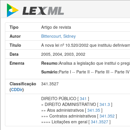
Tipo
Artigo de revista
Autor
Bittencourt, Sidney
Título
A nova lei nº 10.520/2002 que instituiu definiv
Data
2005, 2004, 2003, 2002
Ementa
Resumo:
Analisa a legislação que institui o pr
Sumário:
Parte I -- Parte II -- Parte III -- Parte I
Classificação
341.3527
(
CDDir
)
DIREITO PÚBLICO [
341
]
» DIREITO ADMINISTRATIVO [
341.3
]
»» Atos administrativos [
341.35
]
»»» Contratos administrativos [
341.352
]
»»»» Licitações em geral [
341.3527
]