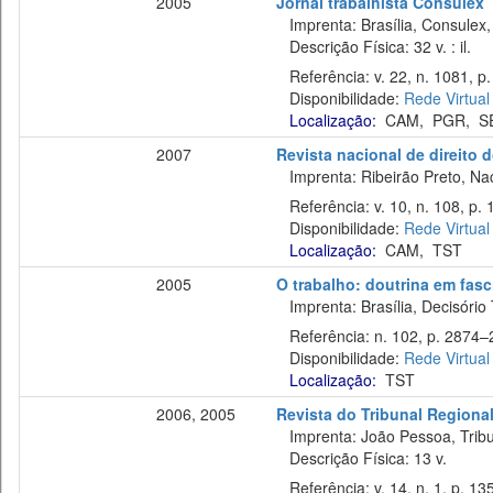
2005
Jornal trabalhista Consulex
Imprenta: Brasília, Consulex,
Descrição Física: 32 v. : il.
Referência: v. 22, n. 1081, p.
Disponibilidade:
Rede Virtual
Localização:
CAM
,
PGR
,
S
2007
Revista nacional de direito 
Imprenta: Ribeirão Preto, Naci
Referência: v. 10, n. 108, p. 
Disponibilidade:
Rede Virtual
Localização:
CAM
,
TST
2005
O trabalho: doutrina em fas
Imprenta: Brasília, Decisório 
Referência: n. 102, p. 2874–2
Disponibilidade:
Rede Virtual
Localização:
TST
2006, 2005
Revista do Tribunal Regiona
Imprenta: João Pessoa, Tribu
Descrição Física: 13 v.
Referência: v. 14, n. 1, p. 13