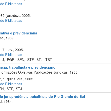
 de Bibliotecas
69, jan./dez., 2005.
 de Bibliotecas
rativa e previdenciária
se, 1989.
5–7, nov., 2005.
 de Bibliotecas
JU
,
PGR
,
SEN
,
STF
,
STJ
,
TST
cia: trabalhista e previdenciário
formações Objetivas Publicações Jurídicas, 1988.
 1. quinz. out., 2005.
 de Bibliotecas
EN
,
STF
,
STJ
 de jurisprudência trabalhista do Rio Grande do Sul
d, 1984.