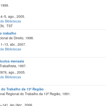
 1999.
 4–5, ago., 2005.
 de Bibliotecas
EN
,
TST
do trabalho
onal de Direito, 1998.
11–13, abr., 2007.
 de Bibliotecas
cículos mensais
Trabalhista, 1997.
876, ago., 2005.
 de Bibliotecas
l do Trabalho da 13ª Região
nal Regional do Trabalho da 13ª Região, 1991.
5–141, jan./dez., 2006.