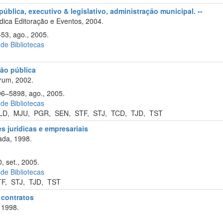
ública, executivo & legislativo, administração municipal. --
ica Editoração e Eventos, 2004.
–53, ago., 2005.
 de Bibliotecas
ão pública
rum, 2002.
96–5898, ago., 2005.
 de Bibliotecas
LD
,
MJU
,
PGR
,
SEN
,
STF
,
STJ
,
TCD
,
TJD
,
TST
s jurídicas e empresariais
ada, 1998.
, set., 2005.
 de Bibliotecas
TF
,
STJ
,
TJD
,
TST
e contratos
 1998.