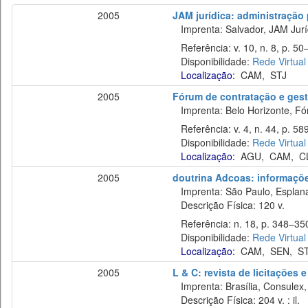
2005
JAM jurídica: administração p
Imprenta: Salvador, JAM Juríd
Referência: v. 10, n. 8, p. 50
Disponibilidade:
Rede Virtual
Localização:
CAM
,
STJ
2005
Fórum de contratação e gest
Imprenta: Belo Horizonte, Fó
Referência: v. 4, n. 44, p. 58
Disponibilidade:
Rede Virtual
Localização:
AGU
,
CAM
,
C
2005
doutrina Adcoas: informaçõe
Imprenta: São Paulo, Esplan
Descrição Física: 120 v.
Referência: n. 18, p. 348–350
Disponibilidade:
Rede Virtual
Localização:
CAM
,
SEN
,
S
2005
L & C: revista de licitações 
Imprenta: Brasília, Consulex,
Descrição Física: 204 v. : il.