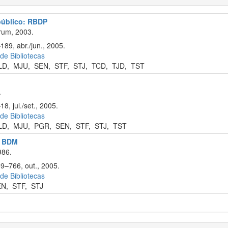
 público: RBDP
rum, 2003.
189, abr./jun., 2005.
 de Bibliotecas
LD
,
MJU
,
SEN
,
STF
,
STJ
,
TCD
,
TJD
,
TST
.
8, jul./set., 2005.
 de Bibliotecas
LD
,
MJU
,
PGR
,
SEN
,
STF
,
STJ
,
TST
l: BDM
986.
59–766, out., 2005.
 de Bibliotecas
EN
,
STF
,
STJ