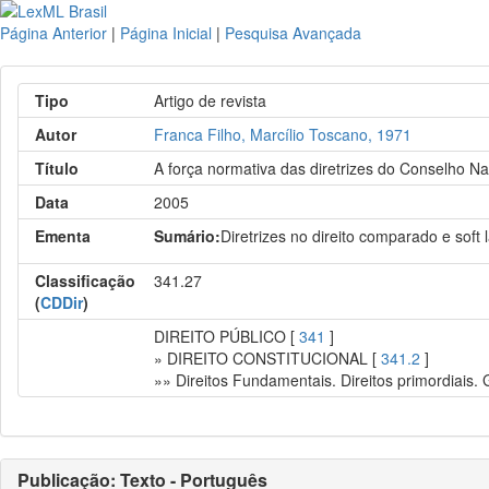
Página Anterior
|
Página Inicial
|
Pesquisa Avançada
Tipo
Artigo de revista
Autor
Franca Filho, Marcílio Toscano, 1971
Título
A força normativa das diretrizes do Conselho N
Data
2005
Ementa
Sumário:
Diretrizes no direito comparado e soft 
Classificação
341.27
(
CDDir
)
DIREITO PÚBLICO [
341
]
» DIREITO CONSTITUCIONAL [
341.2
]
»» Direitos Fundamentais. Direitos primordiais.
Publicação: Texto - Português