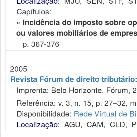
Localização:
MJU
,
SEN
,
STF
,
ST
Capítulos:
»
Incidência do imposto sobre ope
ou valores mobiliários de empres
p. 367-376
2005
Revista Fórum de direito tributário:
Imprenta: Belo Horizonte, Fórum, 2
Referência: v. 3, n. 15, p. 27–32, ma
Disponibilidade:
Rede Virtual de Bi
Localização:
AGU
,
CAM
,
CLD
,
P