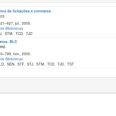
tivo de licitações e contratos
003.
21–627, jul., 2005.
 de Bibliotecas
J
,
STM
,
TCD
,
TJD
ratos: BLC
988.
93–799, nov., 2005.
 de Bibliotecas
LD
,
SEN
,
STF
,
STJ
,
STM
,
TCD
,
TJD
,
TST