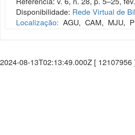
Referência: v. 6, n. 28, p. 5–25, fev
Disponibilidade:
Rede Virtual de Bi
Localização:
AGU
,
CAM
,
MJU
,
P
2024-08-13T02:13:49.000Z [ 12107956 