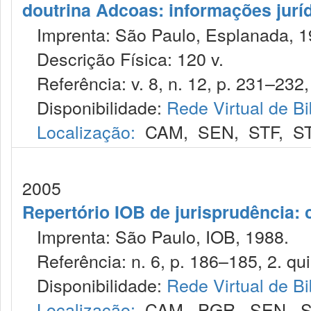
doutrina Adcoas: informações jurí
Imprenta: São Paulo, Esplanada, 1
Descrição Física: 120 v.
Referência: v. 8, n. 12, p. 231–232, 
Disponibilidade:
Rede Virtual de Bi
Localização:
CAM
,
SEN
,
STF
,
S
2005
Repertório IOB de jurisprudência: c
Imprenta: São Paulo, IOB, 1988.
Referência: n. 6, p. 186–185, 2. qui
Disponibilidade:
Rede Virtual de Bi
Localização:
CAM
,
PGR
,
SEN
,
S