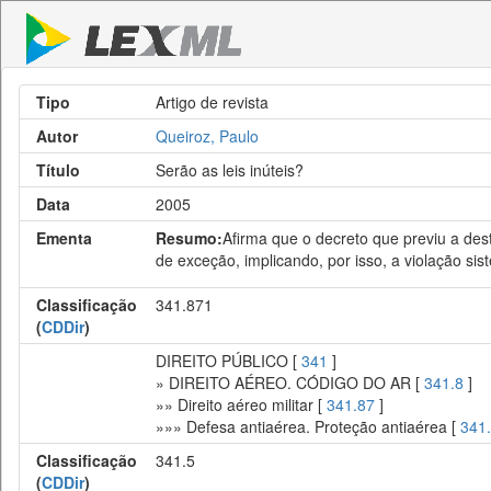
Tipo
Artigo de revista
Autor
Queiroz, Paulo
Título
Serão as leis inúteis?
Data
2005
Ementa
Resumo:
Afirma que o decreto que previu a dest
de exceção, implicando, por isso, a violação sist
Classificação
341.871
(
CDDir
)
DIREITO PÚBLICO [
341
]
» DIREITO AÉREO. CÓDIGO DO AR [
341.8
]
»» Direito aéreo militar [
341.87
]
»»» Defesa antiaérea. Proteção antiaérea [
341
Classificação
341.5
(
CDDir
)