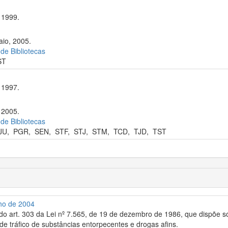
 1999.
aio, 2005.
 de Bibliotecas
ST
 1997.
 2005.
 de Bibliotecas
JU
,
PGR
,
SEN
,
STF
,
STJ
,
STM
,
TCD
,
TJD
,
TST
lho de 2004
do art. 303 da Lei nº 7.565, de 19 de dezembro de 1986, que dispõe s
de tráfico de substâncias entorpecentes e drogas afins.