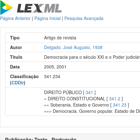
Página Anterior
|
Página Inicial
|
Pesquisa Avançada
Tipo
Artigo de revista
Autor
Delgado, José Augusto, 1938
Título
Democracia para o século XXI e o Poder judiciár
Data
2005, 2001
Classificação
341.234
(
CDDir
)
DIREITO PÚBLICO [
341
]
» DIREITO CONSTITUCIONAL [
341.2
]
»» Soberania. Estado e Governo [
341.23
]
»»» Democracia. Governo popular. Estado de Di
Publicação: Texto - Português