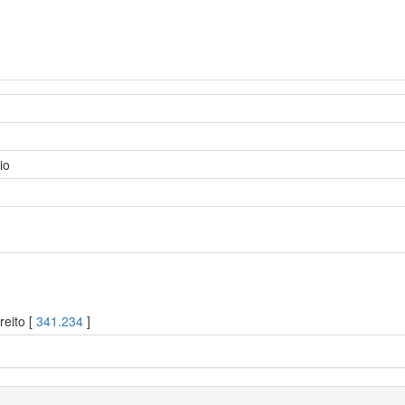
io
reito [
341.234
]