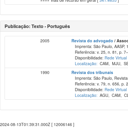
»»»» Vias de recurso em geral [
341.4655
]
Publicação: Texto - Português
2005
Revista do advogado
/ Asso
Imprenta: São Paulo, AASP, 
Referência: v. 25, n. 81, p. 7–
Disponibilidade:
Rede Virtual
Localização:
CAM
,
MJU
,
S
1990
Revista dos tribunais
Imprenta: São Paulo, Revista 
Referência: v. 79, n. 656, p. 
Disponibilidade:
Rede Virtual
Localização:
AGU
,
CAM
,
C
2024-08-13T01:39:31.000Z [ 12006146 ]