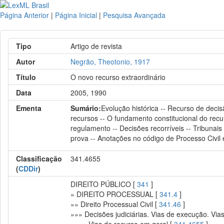
Página Anterior
|
Página Inicial
|
Pesquisa Avançada
Tipo
Artigo de revista
Autor
Negrão, Theotonio, 1917
Título
O novo recurso extraordinário
Data
2005, 1990
Ementa
Sumário:
Evolução histórica -- Recurso de decis
recursos -- O fundamento constitucional do recu
regulamento -- Decisões recorríveis -- Tribunai
prova -- Anotações no código de Processo Civil
Classificação
341.4655
(
CDDir
)
DIREITO PÚBLICO [
341
]
» DIREITO PROCESSUAL [
341.4
]
»» Direito Processual Civil [
341.46
]
»»» Decisões judiciárias. Vias de execução. Via