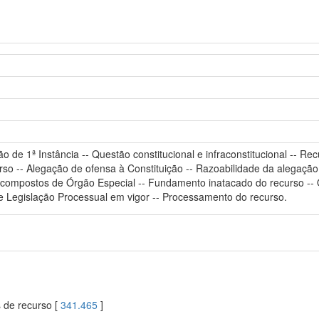
ão de 1ª Instância -- Questão constitucional e infraconstitucional --
rso -- Alegação de ofensa à Constituição -- Razoabilidade da alegação
s compostos de Órgão Especial -- Fundamento inatacado do recurso -- Qu
 e Legislação Processual em vigor -- Processamento do recurso.
s de recurso [
341.465
]