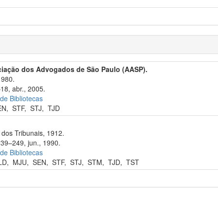
ciação dos Advogados de São Paulo (AASP).
1980.
18, abr., 2005.
 de Bibliotecas
EN
,
STF
,
STJ
,
TJD
dos Tribunais, 1912.
239–249, jun., 1990.
 de Bibliotecas
LD
,
MJU
,
SEN
,
STF
,
STJ
,
STM
,
TJD
,
TST