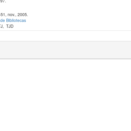
97.
–51, nov., 2005.
 de Bibliotecas
TJ
,
TJD