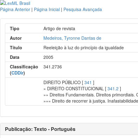
Página Anterior
|
Página Inicial
|
Pesquisa Avançada
Tipo
Artigo de revista
Autor
Medeiros, Tyronne Dantas de
Título
Reeleição à luz do princípio da igualdade
Data
2005
Classificação
341.2736
(
CDDir
)
DIREITO PÚBLICO [
341
]
» DIREITO CONSTITUCIONAL [
341.2
]
»» Direitos Fundamentais. Direitos primordiais.
»»» Direito de recorrer à justiça. Inafastabilidad
Publicação: Texto - Português