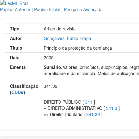
Página Anterior
|
Página Inicial
|
Pesquisa Avançada
Tipo
Artigo de revista
Autor
Gonçalves, Fábio Fraga
Título
Princípio da proteção da confiança
Data
2005
Ementa
Sumário:
Valores, princípios, subprincípios, re
moralidade e da eficiência. Meios de aplicação no 
Classificação
341.39
(
CDDir
)
DIREITO PÚBLICO [
341
]
» DIREITO ADMINISTRATIVO [
341.3
]
»» Direito Tributário [
341.39
]