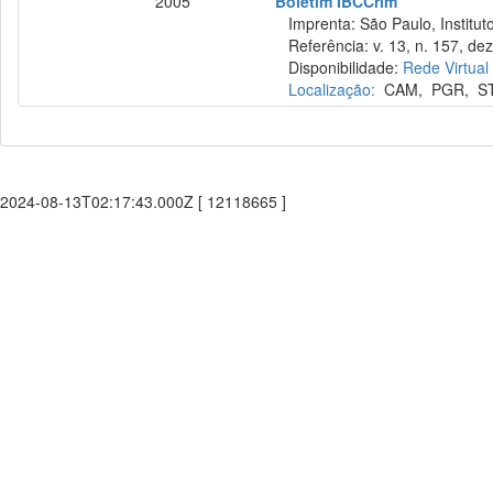
2005
Boletim IBCCrim
Imprenta: São Paulo, Instituto
Referência: v. 13, n. 157, dez
Disponibilidade:
Rede Virtual
Localização:
CAM
,
PGR
,
S
2024-08-13T02:17:43.000Z [ 12118665 ]