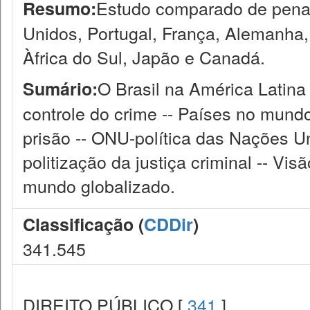
Estudo comparado de pena 
Resumo:
Unidos, Portugal, França, Alemanha,
Àfrica do Sul, Japão e Canadá.
O Brasil na América Latina 
Sumário:
controle do crime -- Países no mund
prisão -- ONU-política das Nações Un
politização da justiça criminal -- Vi
mundo globalizado.
Classificação (
CDDir
)
341.545
DIREITO PÚBLICO [
341
]