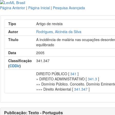
Página Anterior
|
Página Inicial
|
Pesquisa Avançada
Tipo
Artigo de revista
Autor
Rodrigues, Alcinéia da Silva
Título
A incidência de malária nas ocupações desorde
equilibrado
Data
2005
Classificação
341.347
(
CDDir
)
DIREITO PÚBLICO [
341
]
» DIREITO ADMINISTRATIVO [
341.3
]
»» Domínio Público. Conceito. Domínio Eminente
»»» Direito Ambiental [
341.347
]
Publicação: Texto - Português