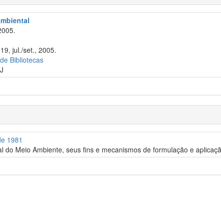
 ambiental
2005.
m
9, jul./set., 2005.
 de Bibliotecas
J
 de 1981
al do Meio Ambiente, seus fins e mecanismos de formulação e aplicaçã