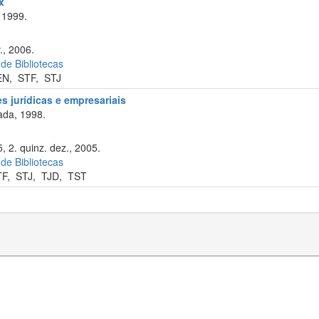
x
 1999.
., 2006.
 de Bibliotecas
EN
,
STF
,
STJ
s jurídicas e empresariais
ada, 1998.
 2. quinz. dez., 2005.
 de Bibliotecas
TF
,
STJ
,
TJD
,
TST