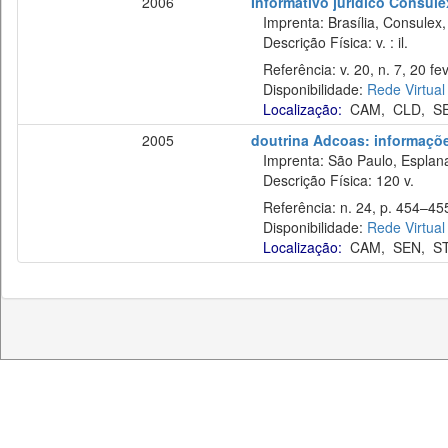
2006
Informativo jurídico Consule
Imprenta: Brasília, Consulex,
Descrição Física: v. : il.
Referência: v. 20, n. 7, 20 fev
Disponibilidade:
Rede Virtual
Localização:
CAM
,
CLD
,
S
2005
doutrina Adcoas: informaçõe
Imprenta: São Paulo, Esplan
Descrição Física: 120 v.
Referência: n. 24, p. 454–455,
Disponibilidade:
Rede Virtual
Localização:
CAM
,
SEN
,
S