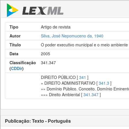
Tipo
Artigo de revista
Autor
Silva, José Nepomuceno da, 1940
Título
O poder executivo municipal e o meio ambiente
Data
2005
Classificação
341.347
(
CDDir
)
DIREITO PÚBLICO [
341
]
» DIREITO ADMINISTRATIVO [
341.3
]
»» Domínio Público. Conceito. Domínio Eminent
»»» Direito Ambiental [
341.347
]
Publicação: Texto - Português