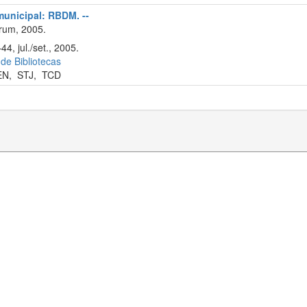
 municipal: RBDM. --
rum, 2005.
4, jul./set., 2005.
 de Bibliotecas
EN
,
STJ
,
TCD