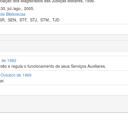
iação dos Magistrados das Justiças Militares, 1996.
30, jul./ago., 2005.
 de Bibliotecas
GR
,
SEN
,
STF
,
STJ
,
STM
,
TJD
o de 1992
União e regula o funcionamento de seus Serviços Auxiliares.
e Outubro de 1969
ar.