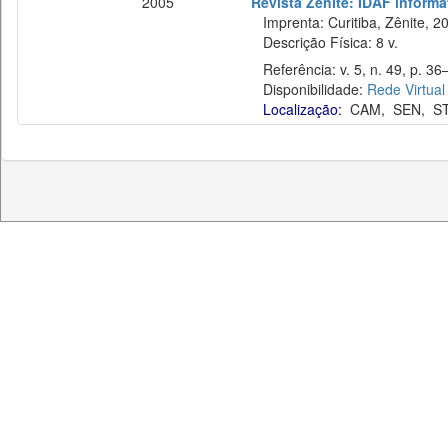
2005
Revista Zênite: IDAF informat
Imprenta: Curitiba, Zênite, 2
Descrição Física: 8 v.
Referência: v. 5, n. 49, p. 36
Disponibilidade:
Rede Virtual
Localização:
CAM
,
SEN
,
S