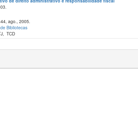
ivo de direito administrativo e responsabilidade fiscal
003.
–44, ago., 2005.
 de Bibliotecas
TJ
,
TCD