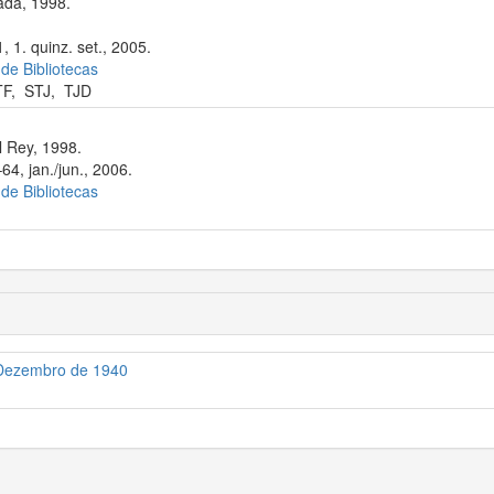
ada, 1998.
 1. quinz. set., 2005.
 de Bibliotecas
TF
,
STJ
,
TJD
 Rey, 1998.
64, jan./jun., 2006.
 de Bibliotecas
e Dezembro de 1940