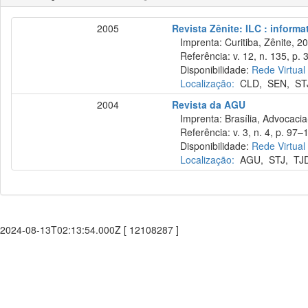
2005
Revista Zênite: ILC : informa
Imprenta: Curitiba, Zênite, 2
Referência: v. 12, n. 135, p.
Disponibilidade:
Rede Virtual
Localização:
CLD
,
SEN
,
ST
2004
Revista da AGU
Imprenta: Brasília, Advocacia
Referência: v. 3, n. 4, p. 97–
Disponibilidade:
Rede Virtual
Localização:
AGU
,
STJ
,
TJ
2024-08-13T02:13:54.000Z [ 12108287 ]