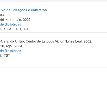
tivo de licitações e contratos
003.
 399–411, maio, 2005.
 de Bibliotecas
J
,
STM
,
TCD
,
TJD
-Geral da União, Centro de Estudos Victor Nunes Leal, 2002.
116, ago., 2004.
 de Bibliotecas
D
,
TST