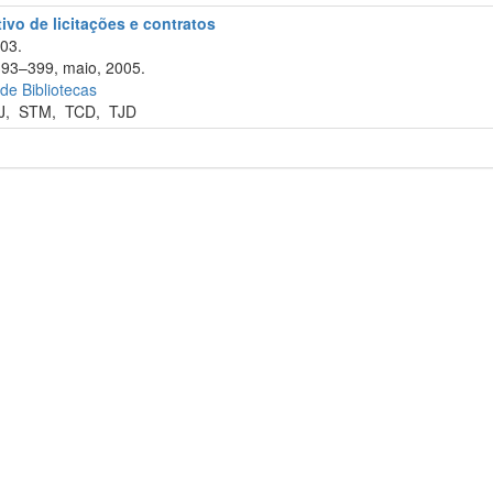
tivo de licitações e contratos
003.
 393–399, maio, 2005.
 de Bibliotecas
J
,
STM
,
TCD
,
TJD