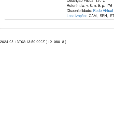
Descrição Física: 120 v.
Referência: v. 8, n. 9, p. 176
Disponibilidade:
Rede Virtual
Localização:
CAM
,
SEN
,
S
2024-08-13T02:13:50.000Z [ 12108018 ]