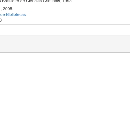
 Brasileiro de Ciências Criminais, 1993.
., 2005.
 de Bibliotecas
D