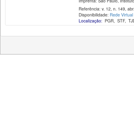
Imprenta: São Paulo, Instituto
Referência: v. 12, n. 149, abr
Disponibilidade:
Rede Virtual
Localização:
PGR
,
STF
,
TJ