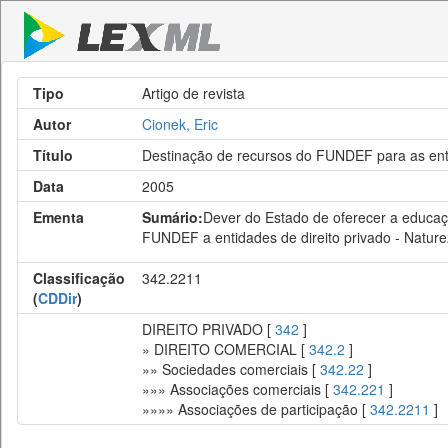
Tipo
Artigo de revista
Autor
Cionek, Eric
Título
Destinação de recursos do FUNDEF para as enti
Data
2005
Ementa
Sumário:
Dever do Estado de oferecer a educaçã
FUNDEF a entidades de direito privado - Natur
Classificação
342.2211
(
CDDir
)
DIREITO PRIVADO [
342
]
» DIREITO COMERCIAL [
342.2
]
»» Sociedades comerciais [
342.22
]
»»» Associações comerciais [
342.221
]
»»»» Associações de participação [
342.2211
]