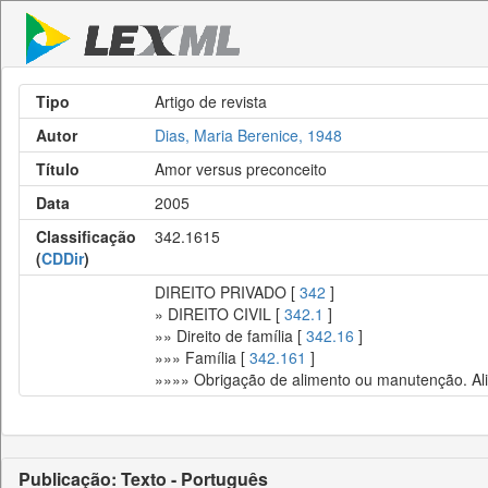
Tipo
Artigo de revista
Autor
Dias, Maria Berenice, 1948
Título
Amor versus preconceito
Data
2005
Classificação
342.1615
(
CDDir
)
DIREITO PRIVADO [
342
]
» DIREITO CIVIL [
342.1
]
»» Direito de família [
342.16
]
»»» Família [
342.161
]
»»»» Obrigação de alimento ou manutenção. Ali
Publicação: Texto - Português