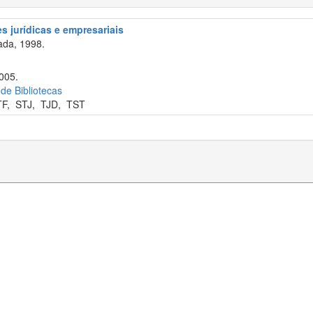
s jurídicas e empresariais
ada, 1998.
2005.
 de Bibliotecas
TF
,
STJ
,
TJD
,
TST