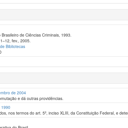
 Brasileiro de Ciências Criminais, 1993.
1–12, fev., 2005.
 de Bibliotecas
D
zembro de 2004
omutação e dá outras providências.
e 1990
s, nos termos do art. 5º, inciso XLIII, da Constituição Federal, e det
rativa do Brasil.