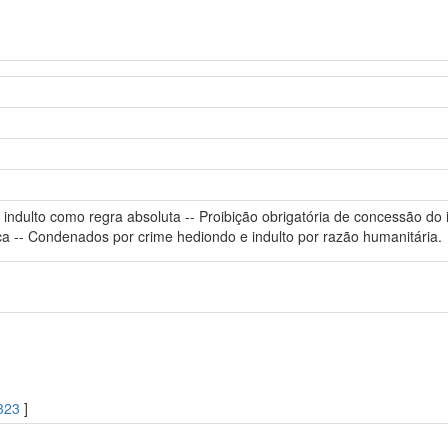
 indulto como regra absoluta -- Proibição obrigatória de concessão do ind
ca -- Condenados por crime hediondo e indulto por razão humanitária.
323
]