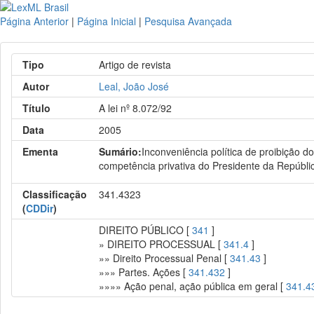
Página Anterior
|
Página Inicial
|
Pesquisa Avançada
Tipo
Artigo de revista
Autor
Leal, João José
Título
A lei nº 8.072/92
Data
2005
Ementa
Sumário:
Inconveniência política de proibição do
competência privativa do Presidente da Repúbli
Classificação
341.4323
(
CDDir
)
DIREITO PÚBLICO [
341
]
» DIREITO PROCESSUAL [
341.4
]
»» Direito Processual Penal [
341.43
]
»»» Partes. Ações [
341.432
]
»»»» Ação penal, ação pública em geral [
341.4