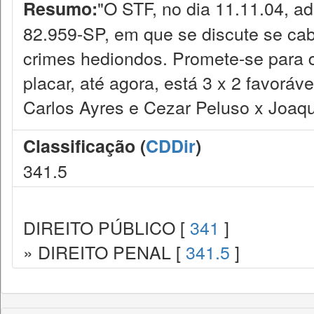
"O STF, no dia 11.11.04, a
Resumo:
82.959-SP, em que se discute se ca
crimes hediondos. Promete-se para 
placar, até agora, está 3 x 2 favoráv
Carlos Ayres e Cezar Peluso x Joaqu
Classificação (
CDDir
)
341.5
DIREITO PÚBLICO [
341
]
» DIREITO PENAL [
341.5
]