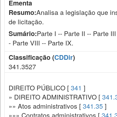
Ementa
Analisa a legislação que i
Resumo:
de licitação.
Parte I -- Parte II -- Parte II
Sumário:
- Parte VIII -- Parte IX.
Classificação (
CDDir
)
341.3527
DIREITO PÚBLICO [
341
]
» DIREITO ADMINISTRATIVO [
341.
»» Atos administrativos [
341.35
]
»»» Contratos administrativos [
341.