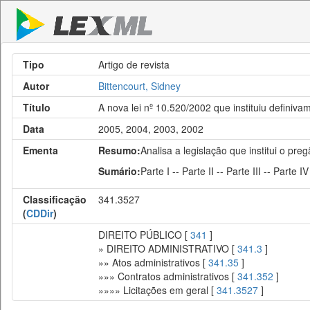
Tipo
Artigo de revista
Autor
Bittencourt, Sidney
Título
A nova lei nº 10.520/2002 que instituiu definiv
Data
2005, 2004, 2003, 2002
Ementa
Resumo:
Analisa a legislação que institui o pr
Sumário:
Parte I -- Parte II -- Parte III -- Parte I
Classificação
341.3527
(
CDDir
)
DIREITO PÚBLICO [
341
]
» DIREITO ADMINISTRATIVO [
341.3
]
»» Atos administrativos [
341.35
]
»»» Contratos administrativos [
341.352
]
»»»» Licitações em geral [
341.3527
]