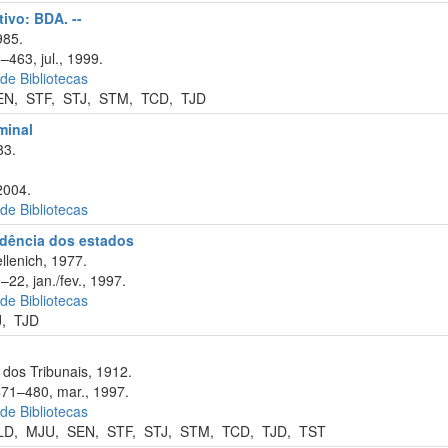
tivo: BDA. --
985.
–463, jul., 1999.
 de Bibliotecas
EN
,
STF
,
STJ
,
STM
,
TCD
,
TJD
minal
83.
2004.
 de Bibliotecas
rudência dos estados
llenich, 1977.
–22, jan./fev., 1997.
 de Bibliotecas
J
,
TJD
dos Tribunais, 1912.
471–480, mar., 1997.
 de Bibliotecas
LD
,
MJU
,
SEN
,
STF
,
STJ
,
STM
,
TCD
,
TJD
,
TST