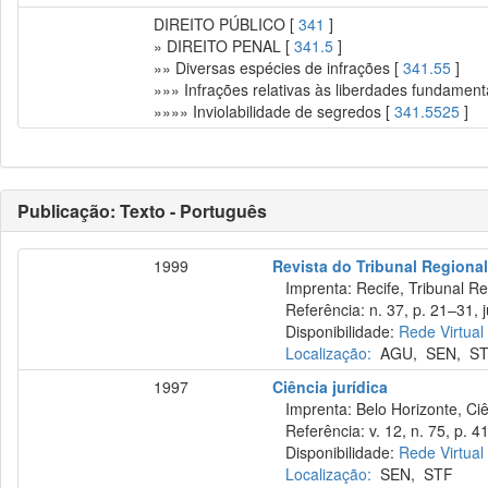
DIREITO PÚBLICO [
341
]
» DIREITO PENAL [
341.5
]
»» Diversas espécies de infrações [
341.55
]
»»» Infrações relativas às liberdades fundament
»»»» Inviolabilidade de segredos [
341.5525
]
Publicação: Texto - Português
1999
Revista do Tribunal Regional
Imprenta: Recife, Tribunal Re
Referência: n. 37, p. 21–31, ju
Disponibilidade:
Rede Virtual
Localização:
AGU
,
SEN
,
ST
1997
Ciência jurídica
Imprenta: Belo Horizonte, Ciê
Referência: v. 12, n. 75, p. 4
Disponibilidade:
Rede Virtual
Localização:
SEN
,
STF