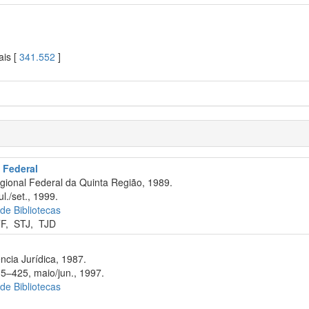
ais [
341.552
]
 Federal
gional Federal da Quinta Região, 1989.
l./set., 1999.
 de Bibliotecas
F
,
STJ
,
TJD
ncia Jurídica, 1987.
15–425, maio/jun., 1997.
 de Bibliotecas