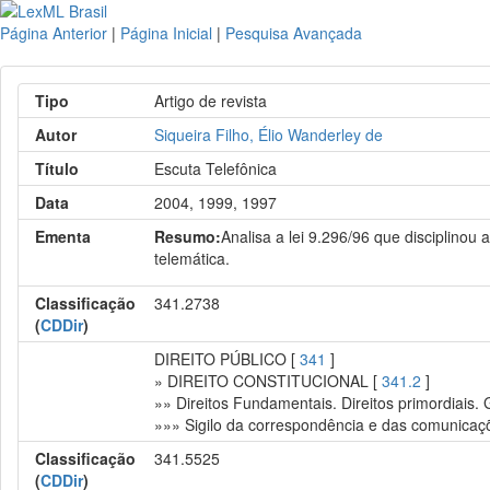
Página Anterior
|
Página Inicial
|
Pesquisa Avançada
Tipo
Artigo de revista
Autor
Siqueira Filho, Élio Wanderley de
Título
Escuta Telefônica
Data
2004, 1999, 1997
Ementa
Resumo:
Analisa a lei 9.296/96 que disciplinou
telemática.
Classificação
341.2738
(
CDDir
)
DIREITO PÚBLICO [
341
]
» DIREITO CONSTITUCIONAL [
341.2
]
»» Direitos Fundamentais. Direitos primordiais.
»»» Sigilo da correspondência e das comunicaçõe
Classificação
341.5525
(
CDDir
)