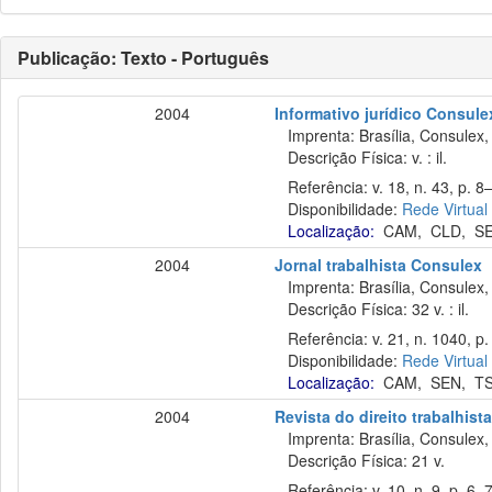
Publicação: Texto - Português
2004
Informativo jurídico Consule
Imprenta: Brasília, Consulex,
Descrição Física: v. : il.
Referência: v. 18, n. 43, p. 8–
Disponibilidade:
Rede Virtual
Localização:
CAM
,
CLD
,
S
2004
Jornal trabalhista Consulex
Imprenta: Brasília, Consulex,
Descrição Física: 32 v. : il.
Referência: v. 21, n. 1040, p. 
Disponibilidade:
Rede Virtual
Localização:
CAM
,
SEN
,
T
2004
Revista do direito trabalhist
Imprenta: Brasília, Consulex,
Descrição Física: 21 v.
Referência: v. 10, n. 9, p. 6–7