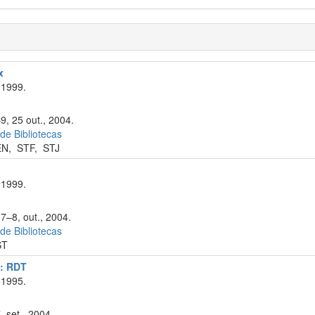
x
 1999.
9, 25 out., 2004.
 de Bibliotecas
EN
,
STF
,
STJ
 1999.
7–8, out., 2004.
 de Bibliotecas
ST
a: RDT
 1995.
, set., 2004.