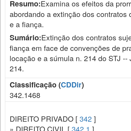
Examina os efeitos da prorr
Resumo:
abordando a extinção dos contratos 
e a fiança.
Extinção dos contratos suje
Sumário:
fiança em face de convenções de pra
locação e a súmula n. 214 do STJ -- 
214.
Classificação (
CDDir
)
342.1468
DIREITO PRIVADO [
342
]
» DIREITO CIVIL [
342.1
]