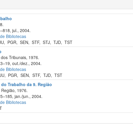
abalho
8.
–818, jul., 2004.
 de Bibliotecas
JU
,
PGR
,
SEN
,
STF
,
STJ
,
TJD
,
TST
o
dos Tribunais, 1976.
13–19, out./dez., 2004.
 de Bibliotecas
JU
,
PGR
,
SEN
,
STF
,
TJD
,
TST
 do Trabalho da 9. Região
 Região, 1976.
5–185, jan./jun., 2004.
 de Bibliotecas
T