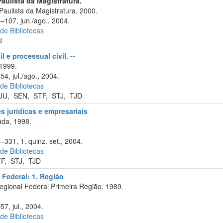
Paulista da Magistratura.
aulista da Magistratura, 2000.
5–107, jun./ago., 2004.
 de Bibliotecas
J
l e processual civil. --
 1999.
54, jul./ago., 2004.
 de Bibliotecas
JU
,
SEN
,
STF
,
STJ
,
TJD
 jurídicas e empresariais
da, 1998.
–331, 1. quinz. set., 2004.
 de Bibliotecas
TF
,
STJ
,
TJD
 Federal: 1. Região
egional Federal Primeira Região, 1989.
57, jul., 2004.
 de Bibliotecas