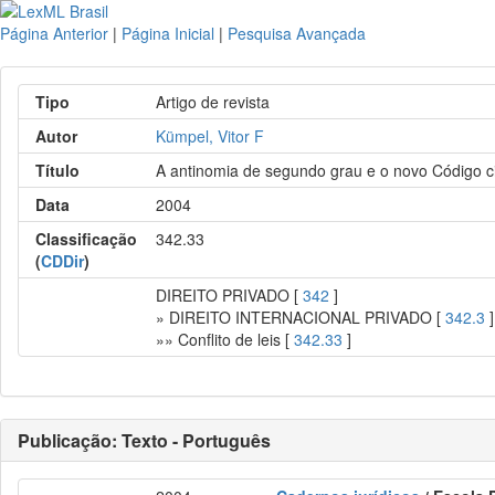
Página Anterior
|
Página Inicial
|
Pesquisa Avançada
Tipo
Artigo de revista
Autor
Kümpel, Vitor F
Título
A antinomia de segundo grau e o novo Código civ
Data
2004
Classificação
342.33
(
CDDir
)
DIREITO PRIVADO [
342
]
» DIREITO INTERNACIONAL PRIVADO [
342.3
]
»» Conflito de leis [
342.33
]
Publicação: Texto - Português