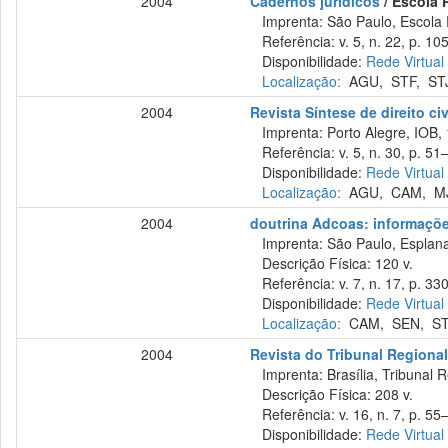
2004
Cadernos jurídicos
/ Escola 
Imprenta: São Paulo, Escola P
Referência: v. 5, n. 22, p. 10
Disponibilidade:
Rede Virtual
Localização:
AGU
,
STF
,
ST
2004
Revista Síntese de direito civi
Imprenta: Porto Alegre, IOB,
Referência: v. 5, n. 30, p. 51–
Disponibilidade:
Rede Virtual
Localização:
AGU
,
CAM
,
M
2004
doutrina Adcoas: informações
Imprenta: São Paulo, Esplana
Descrição Física: 120 v.
Referência: v. 7, n. 17, p. 330
Disponibilidade:
Rede Virtual
Localização:
CAM
,
SEN
,
S
2004
Revista do Tribunal Regional
Imprenta: Brasília, Tribunal R
Descrição Física: 208 v.
Referência: v. 16, n. 7, p. 55–
Disponibilidade:
Rede Virtual