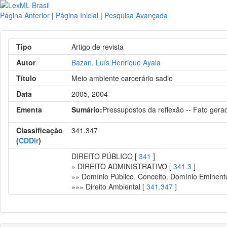
Página Anterior
|
Página Inicial
|
Pesquisa Avançada
Tipo
Artigo de revista
Autor
Bazan, Luís Henrique Ayala
Título
Meio ambiente carcerário sadio
Data
2005, 2004
Ementa
Sumário:
Pressupostos da reflexão -- Fato gerad
Classificação
341.347
(
CDDir
)
DIREITO PÚBLICO [
341
]
» DIREITO ADMINISTRATIVO [
341.3
]
»» Domínio Público. Conceito. Domínio Eminente
»»» Direito Ambiental [
341.347
]