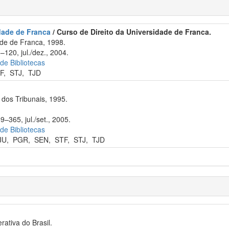
idade de Franca
/ Curso de Direito da Universidade de Franca.
de de Franca, 1998.
–120, jul./dez., 2004.
 de Bibliotecas
F
,
STJ
,
TJD
dos Tribunais, 1995.
9–365, jul./set., 2005.
 de Bibliotecas
JU
,
PGR
,
SEN
,
STF
,
STJ
,
TJD
rativa do Brasil.