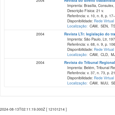
2004
Revista do direito trabalhist
Imprenta: Brasília, Consulex,
Descrição Física: 21 v.
Referência: v. 10, n. 8, p. 17
Disponibilidade:
Rede Virtual
Localização:
CAM
,
SEN
,
T
2004
Revista LTr: legislação do tr
Imprenta: São Paulo, Ltr, 197
Referência: v. 68, n. 9, p. 10
Disponibilidade:
Rede Virtual
Localização:
CAM
,
CLD
,
M
2004
Revista do Tribunal Regional
Imprenta: Belém, Tribunal Reg
Referência: v. 37, n. 73, p. 21
Disponibilidade:
Rede Virtual
Localização:
CAM
,
MJU
,
S
2024-08-13T02:11:19.000Z [ 12101214 ]