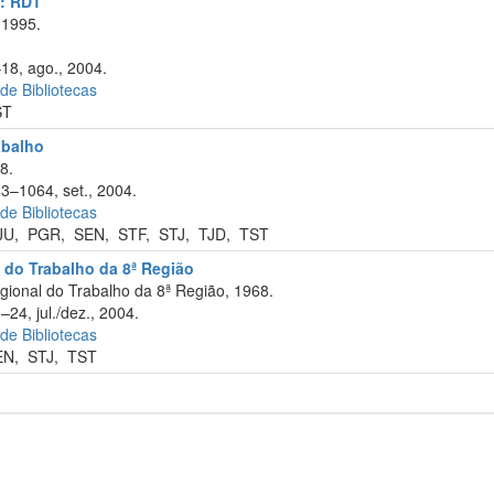
a: RDT
 1995.
–18, ago., 2004.
 de Bibliotecas
ST
abalho
8.
63–1064, set., 2004.
 de Bibliotecas
JU
,
PGR
,
SEN
,
STF
,
STJ
,
TJD
,
TST
 do Trabalho da 8ª Região
ional do Trabalho da 8ª Região, 1968.
–24, jul./dez., 2004.
 de Bibliotecas
EN
,
STJ
,
TST