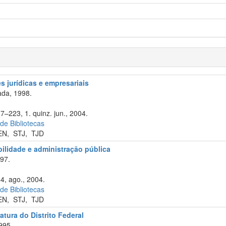
 jurídicas e empresariais
da, 1998.
7–223, 1. quinz. jun., 2004.
 de Bibliotecas
EN
,
STJ
,
TJD
abilidade e administração pública
97.
34, ago., 2004.
 de Bibliotecas
EN
,
STJ
,
TJD
atura do Distrito Federal
995.