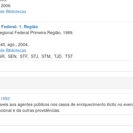
 2006.
 de Bibliotecas
 Federal: 1. Região
egional Federal Primeira Região, 1989.
–40, ago., 2004.
 de Bibliotecas
GR
,
SEN
,
STF
,
STJ
,
STM
,
TJD
,
TST
e 1992
veis aos agentes públicos nos casos de enriquecimento ilícito no exe
acional e dá outras providências.