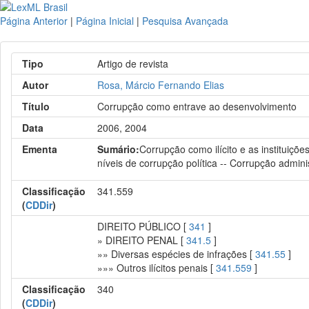
Página Anterior
|
Página Inicial
|
Pesquisa Avançada
Tipo
Artigo de revista
Autor
Rosa, Márcio Fernando Elias
Título
Corrupção como entrave ao desenvolvimento
Data
2006, 2004
Ementa
Sumário:
Corrupção como ilícito e as instituiç
níveis de corrupção política -- Corrupção adminis
Classificação
341.559
(
CDDir
)
DIREITO PÚBLICO [
341
]
» DIREITO PENAL [
341.5
]
»» Diversas espécies de infrações [
341.55
]
»»» Outros ilícitos penais [
341.559
]
Classificação
340
(
CDDir
)