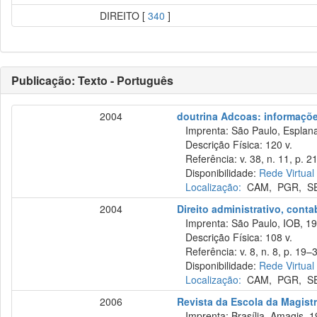
DIREITO [
340
]
Publicação: Texto - Português
2004
doutrina Adcoas: informações
Imprenta: São Paulo, Esplana
Descrição Física: 120 v.
Referência: v. 38, n. 11, p. 21
Disponibilidade:
Rede Virtual
Localização:
CAM
,
PGR
,
S
2004
Direito administrativo, cont
Imprenta: São Paulo, IOB, 19
Descrição Física: 108 v.
Referência: v. 8, n. 8, p. 19–
Disponibilidade:
Rede Virtual
Localização:
CAM
,
PGR
,
S
2006
Revista da Escola da Magistr
Imprenta: Brasília, Amagis, 1