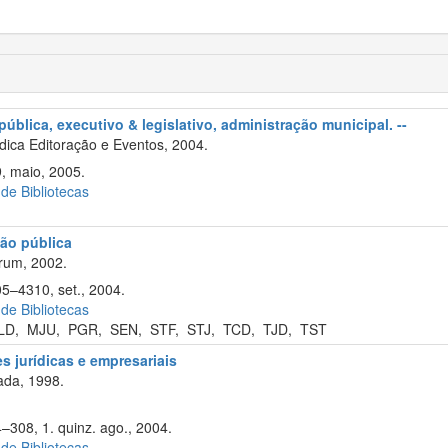
ública, executivo & legislativo, administração municipal. --
ica Editoração e Eventos, 2004.
9, maio, 2005.
 de Bibliotecas
ão pública
rum, 2002.
05–4310, set., 2004.
 de Bibliotecas
LD
,
MJU
,
PGR
,
SEN
,
STF
,
STJ
,
TCD
,
TJD
,
TST
s jurídicas e empresariais
ada, 1998.
4–308, 1. quinz. ago., 2004.
 de Bibliotecas