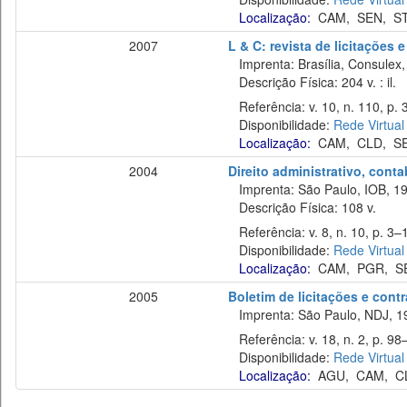
Localização:
CAM
,
SEN
,
S
2007
L & C: revista de licitações 
Imprenta: Brasília, Consulex,
Descrição Física: 204 v. : il.
Referência: v. 10, n. 110, p. 
Disponibilidade:
Rede Virtual
Localização:
CAM
,
CLD
,
S
2004
Direito administrativo, cont
Imprenta: São Paulo, IOB, 19
Descrição Física: 108 v.
Referência: v. 8, n. 10, p. 3–1
Disponibilidade:
Rede Virtual
Localização:
CAM
,
PGR
,
S
2005
Boletim de licitações e cont
Imprenta: São Paulo, NDJ, 1
Referência: v. 18, n. 2, p. 98–
Disponibilidade:
Rede Virtual
Localização:
AGU
,
CAM
,
C