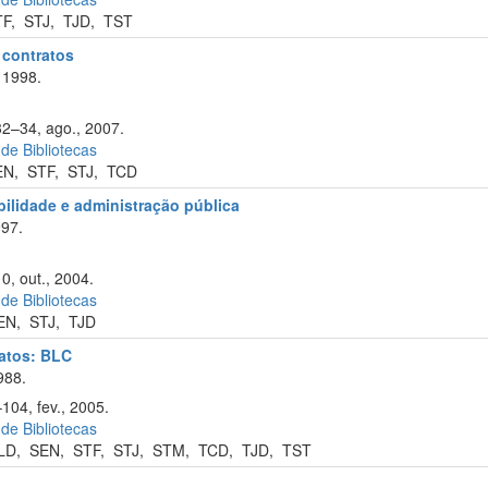
TF
,
STJ
,
TJD
,
TST
e contratos
 1998.
32–34, ago., 2007.
 de Bibliotecas
EN
,
STF
,
STJ
,
TCD
abilidade e administração pública
97.
0, out., 2004.
 de Bibliotecas
EN
,
STJ
,
TJD
ratos: BLC
988.
104, fev., 2005.
 de Bibliotecas
LD
,
SEN
,
STF
,
STJ
,
STM
,
TCD
,
TJD
,
TST