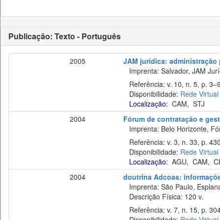
Publicação: Texto - Português
2005
JAM jurídica: administração p
Imprenta: Salvador, JAM Juríd
Referência: v. 10, n. 5, p. 3–
Disponibilidade:
Rede Virtual
Localização:
CAM
,
STJ
2004
Fórum de contratação e gest
Imprenta: Belo Horizonte, Fó
Referência: v. 3, n. 33, p. 43
Disponibilidade:
Rede Virtual
Localização:
AGU
,
CAM
,
C
2004
doutrina Adcoas: informaçõe
Imprenta: São Paulo, Esplan
Descrição Física: 120 v.
Referência: v. 7, n. 15, p. 30
Disponibilidade:
Rede Virtual