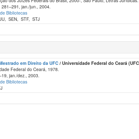
o dos Juízes Federais do Brasil, 2000-, São Paulo, Letras Jurídicas.
 281–291, jan./jun., 2004.
 de Bibliotecas
JU
,
SEN
,
STF
,
STJ
Mestrado em Direito da UFC
/ Universidade Federal do Ceará (UFC
dade Federal do Ceará, 1978.
–19, jan./dez., 2003.
 de Bibliotecas
TJ