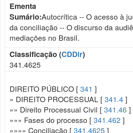
Ementa
Autocrítica -- O acesso à jus
Sumário:
da conciliação -- O discurso da audiê
mediações no Brasil.
Classificação (
CDDir
)
341.4625
DIREITO PÚBLICO [
341
]
» DIREITO PROCESSUAL [
341.4
]
»» Direito Processual Civil [
341.46
]
»»» Fases do processo [
341.462
]
»»»» Conciliação [
341.4625
]